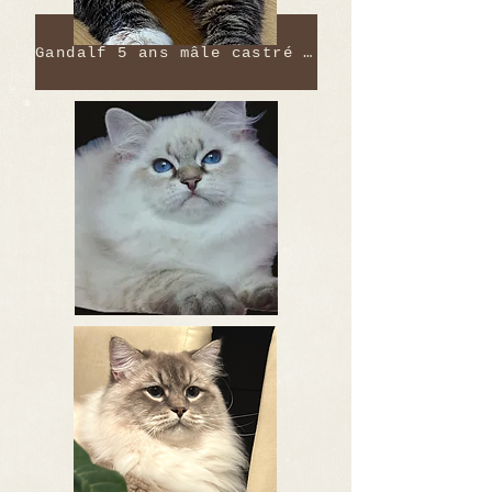
Gandalf 5 ans mâle castré DISPONIBLE doit pourvoir sortir