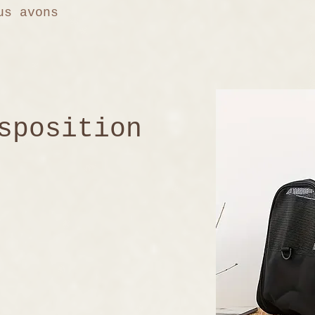
us avons
sposition
5