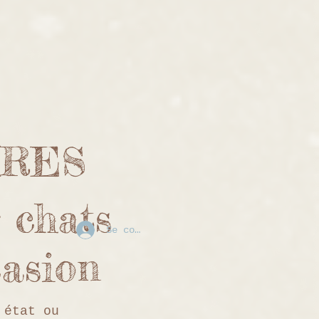
IRES
 chats
Se connecter
ccasion
 état ou